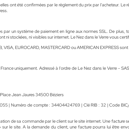
les ont été confirmées par le règlement du prix par l'acheteur. Le 
ress.
és par un système de paiement en ligne aux normes SSL. De plus, t
t ni stockées, ni visibles sur internet. Le Nez dans le Verre vous certi
sigle CB, VISA, EUROCARD, MASTERCARD ou AMERICAN EXPRESS sont 
rance uniquement. Adressé à l'ordre de Le Nez dans le Verre - SAS He
0 Place Jean Jaures 34500 Béziers
00055 | Numéro de compte : 34404424769 | Clé RIB : 32 | Code 
mation de sa commande par le client sur le site internet. Une facture s
sur le site. A la demande du client, une facture pourra lui être env