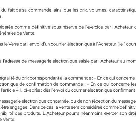
 du fait de sa commande, ainsi que les prix, volumes, caractéristique
s.
sidérée comme définitive sous réserve de l'exercice par l'Acheteur d
Générales de Vente.
e Verre par l'envoi d'un courrier électronique à l'Acheteur (le " co
à l'adresse de messagerie électronique saisie par l'Acheteur au mom
'intégralité du prix correspondant à la commande : - En ce qui concer
 électronique de confirmation de commande : - En ce qui concerne l
article 4.1. ci-après : dès l'envoi du courrier électronique confirma
de messagerie électronique concernée, ou de non réception du messa
it être engagée. Dans ce cas la vente sera considérée comme définiti
ibilité des produits. L'Acheteur pourra néanmoins exercer son droit
e Vente.