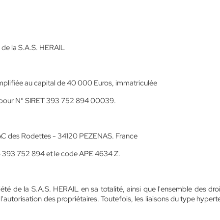
 de la S.A.S. HERAIL
mplifiée au capital de 40 000 Euros, immatriculée
a pour N° SIRET 393 752 894 00039.
- ZAC des Rodettes - 34120 PEZENAS. France
66 393 752 894 et le code APE 4634 Z.
té de la S.A.S. HERAIL en sa totalité, ainsi que l'ensemble des droi
l'autorisation des propriétaires. Toutefois, les liaisons du type hyper