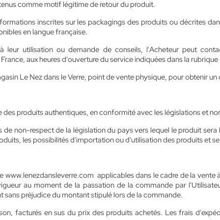
retenus comme motif légitime de retour du produit.
nformations inscrites sur les packagings des produits ou décrites dans
onibles en langue française.
 à leur utilisation ou demande de conseils, l'Acheteur peut conta
 France, aux heures d'ouverture du service indiquées dans la rubrique
asin Le Nez dans le Verre, point de vente physique, pour obtenir un 
ue des produits authentiques, en conformité avec les législations et 
e non-respect de la législation du pays vers lequel le produit sera livr
oduits, les possibilités d'importation ou d'utilisation des produits et
Site www.lenezdansleverre.com applicables dans le cadre de la vente à
igueur au moment de la passation de la commande par l'Utilisateur
t sans préjudice du montant stipulé lors de la commande.
son, facturés en sus du prix des produits achetés. Les frais d'expéd