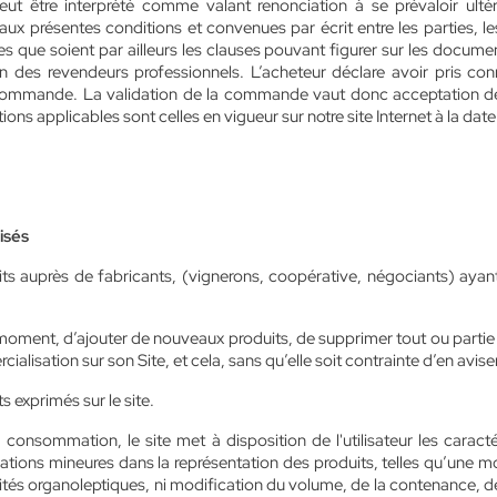
ut être interprété comme valant renonciation à se prévaloir ult
e aux présentes conditions et convenues par écrit entre les parties
 que soient par ailleurs les clauses pouvant figurer sur les docume
usion des revendeurs professionnels. L’acheteur déclare avoir pris 
commande. La validation de la commande vaut donc acceptation de
tions applicables sont celles en vigueur sur notre site Internet à la 
lisés
ts auprès de fabricants, (vignerons, coopérative, négociants) ayan
t moment, d’ajouter de nouveaux produits, de supprimer tout ou partie 
lisation sur son Site, et cela, sans qu’elle soit contrainte d’en aviser 
s exprimés sur le site.
 consommation, le site met à disposition de l'utilisateur les caract
riations mineures dans la représentation des produits, telles qu’une mo
ités organoleptiques, ni modification du volume, de la contenance, de