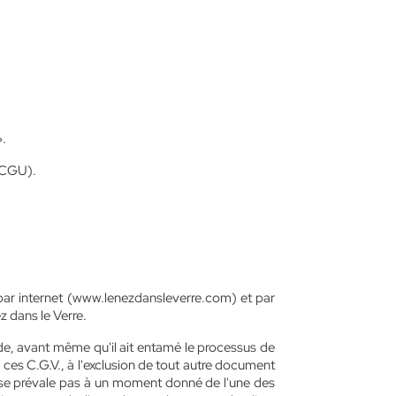
».
 (CGU).
 par internet (www.lenezdansleverre.com) et par
z dans le Verre.
nde, avant même qu'il ait entamé le processus de
es C.G.V., à l'exclusion de tout autre document
ne se prévale pas à un moment donné de l'une des