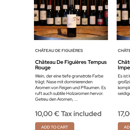
CHÂTEAU DE FIGUIÈRES
CHÂTE
Château De Figuières Tempus
Chât
Rouge
Impe
Wein, der eine tiefe granatrote Farbe
Es ist
trägt. Nase mit dominierenden
großz
Aromen von Feigen und Pflaumen. Es
komple
ruft auch subtile Holzaromen hervor.
seidi
Getreu den Aromen, ...
10,00 € Tax included
17,
ADD TO CART
AD