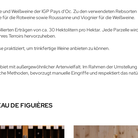
pe und Weißweine der IGP Pays d'Oc. Zu den verwendeten Rebsorten
für die Rotweine sowie Roussanne und Viognier für die Weißweine.
llierten Erträgen von ca. 30 Hektolitern pro Hektar. Jede Parzelle wir
ihres Terroirs hervorzuheben.
e praktiziert, um trinkfertige Weine anbieten zu können.
iet mit außergewöhnlicher Artenvielfalt. Im Rahmen der Umstellung
he Methoden, bevorzugt manuelle Eingriffe und respektiert das natü
AU DE FIGUIÈRES