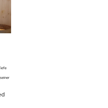
iefe
seiner
ed