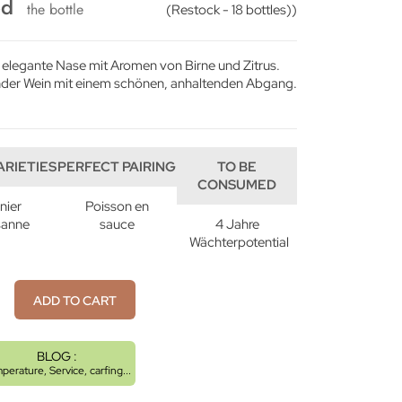
ed
the bottle
(Restock - 18 bottles))
 elegante Nase mit Aromen von Birne und Zitrus.
nder Wein mit einem schönen, anhaltenden Abgang.
ARIETIES
PERFECT PAIRING
TO BE
CONSUMED
nier
Poisson en
sanne
sauce
4 Jahre
Wächterpotential
ADD TO CART
BLOG :
perature, Service, carfing...