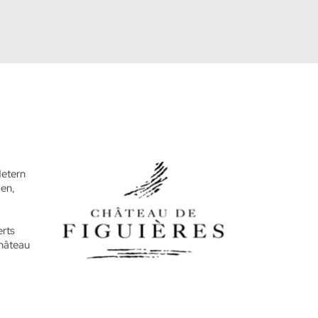
Metern
men,
erts
Château