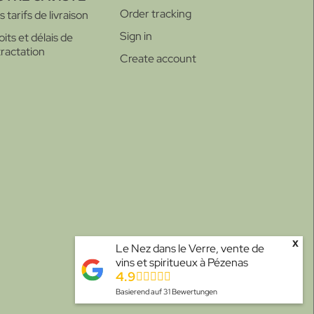
Order tracking
 tarifs de livraison
Sign in
oits et délais de
tractation
Create account
x
Le Nez dans le Verre, vente de
vins et spiritueux à Pézenas
4.9
Basierend auf
31
Bewertungen