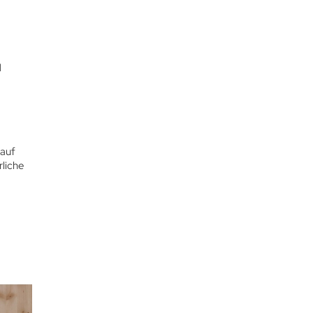
d
 auf
rliche