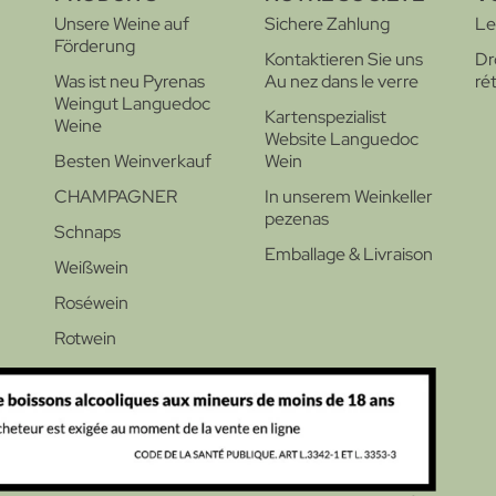
Unsere Weine auf
Sichere Zahlung
Les
Förderung
Kontaktieren Sie uns
Dr
Was ist neu Pyrenas
Au nez dans le verre
ré
Weingut Languedoc
Kartenspezialist
Weine
Website Languedoc
Besten Weinverkauf
Wein
CHAMPAGNER
In unserem Weinkeller
pezenas
Schnaps
Emballage & Livraison
Weißwein
Roséwein
Rotwein