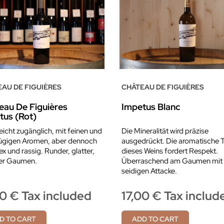
AU DE FIGUIÈRES
CHÂTEAU DE FIGUIÈRES
eau De Figuières
Impetus Blanc
tus (rot)
 leicht zugänglich, mit feinen und
Die Mineralität wird präzise
ügigen Aromen, aber dennoch
ausgedrückt. Die aromatische T
x und rassig. Runder, glatter,
dieses Weins fordert Respekt.
ger Gaumen.
Überraschend am Gaumen mit 
seidigen Attacke.
00 € Tax included
17,00 € Tax includ
D TO CART
ADD TO CART