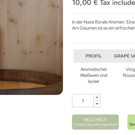
10,00 € Tax includ
In der Nase florale Aromen.
Eine
Am Gaumen ist es ein erfrische
PROFIL
GRAPE V
Aromatischer
Viog
Weißwein und
Rous
lecker
NEED HELP
Contact the wine merchant
Tem