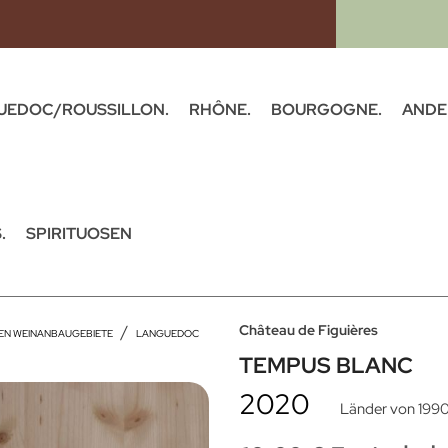
UEDOC/ROUSSILLON.
RHÔNE.
BOURGOGNE.
ANDE
.
SPIRITUOSEN
Château de Figuières
GEN WEINANBAUGEBIETE
LANGUEDOC
TEMPUS BLANC
2020
Länder von 199