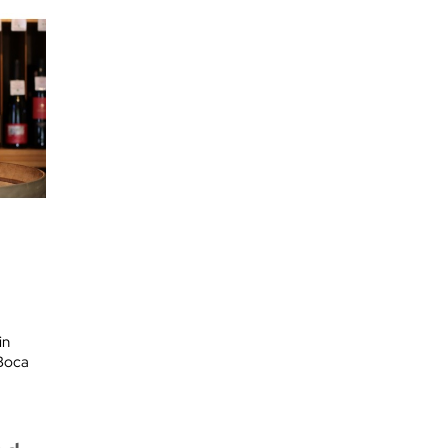
in
 Boca