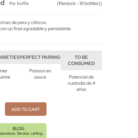
ed
the bottle
(Restock - 18 bottles))
omas de pera y cítricos.
con un final agradable y persistente.
ARIETIES
PERFECT PAIRING
TO BE
CONSUMED
nier
Poisson en
sanne
sauce
Potencial de
custodia de 4
años
ADD TO CART
BLOG :
perature, Service, carfing...