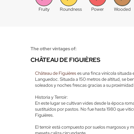
Fruity
Roundness
Power
Wooded
The other vintages of:
CHÂTEAU DE FIGUIÈRES
Château de Figuières
es una finca vinícola situada 
Languedoc. Situada a 150 metros de altitud, se bene
soleados y noches frescas gracias a su proximidad 
Historia y Terroir:
En este lugar se cultivan vides desde la época roman
sustituidos por pastos. No fue hasta 1980 que vitic
Figuières.
El terroir está compuesto por suelos margosos y ma
meseta caliza circundante.