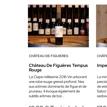
CHÂTEAU DE FIGUIÈRES
CHÂTE
Château De Figuières Tempus
Impe
Rouge
La Clape millésime 2016 Vin arborant
La min
une robe rouge grenat profond. Nez
precis
aux arômes dominants de figue et de
de est
pruneau. Il évoque également de
Sabor 
subtils arômes de boi...
sedos