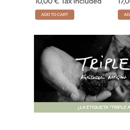
10,00 € Tax included
17,
ADD TO CART
AD
¿LA ETIQUETA "TRIPLE A