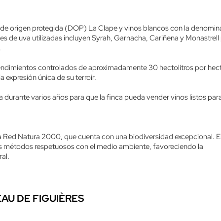
n de origen protegida (DOP) La Clape y vinos blancos con la denomin
es de uva utilizadas incluyen Syrah, Garnacha, Cariñena y Monastrell
.
n rendimientos controlados de aproximadamente 30 hectolitros por hec
a expresión única de su terroir.
durante varios años para que la finca pueda vender vinos listos par
la Red Natura 2000, que cuenta con una biodiversidad excepcional. 
a los métodos respetuosos con el medio ambiente, favoreciendo la
al.
AU DE FIGUIÈRES