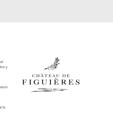
el
dos y
ueron
e la