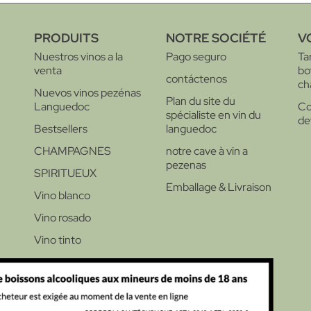
PRODUITS
NOTRE SOCIÉTÉ
V
Nuestros vinos a la
Pago seguro
Ta
venta
bo
contáctenos
ch
Nuevos vinos pezénas
Plan du site du
Languedoc
Co
spécialiste en vin du
de
Bestsellers
languedoc
CHAMPAGNES
notre cave à vin a
pezenas
SPIRITUEUX
Emballage & Livraison
Vino blanco
Vino rosado
Vino tinto