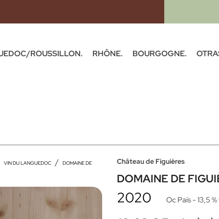
UEDOC/ROUSSILLON.
RHÔNE.
BOURGOGNE.
OTRA
Château de Figuières
VIN DU LANGUEDOC
DOMAINE DE
DOMAINE DE FIGU
2020
Oc País
- 13,5 %