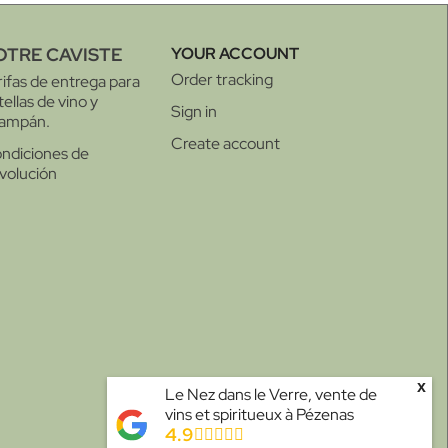
OTRE CAVISTE
YOUR ACCOUNT
Order tracking
rifas de entrega para
tellas de vino y
Sign in
ampán.
Create account
ndiciones de
volución
x
Le Nez dans le Verre, vente de
vins et spiritueux à Pézenas
4.9