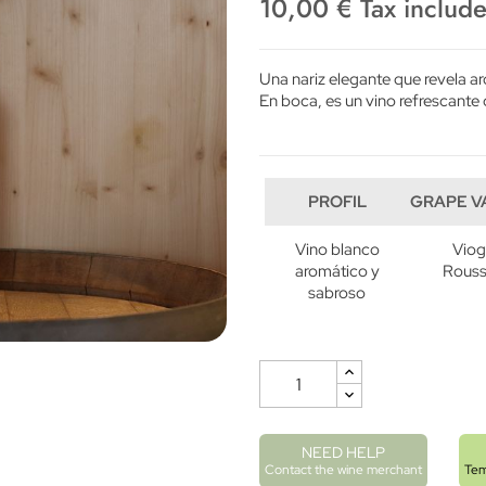
10,00 € Tax includ
Una nariz elegante que revela ar
En boca, es un vino refrescante 
PROFIL
GRAPE V
Vino blanco
Viog
aromático y
Rous
sabroso
NEED HELP
Contact the wine merchant
Tem