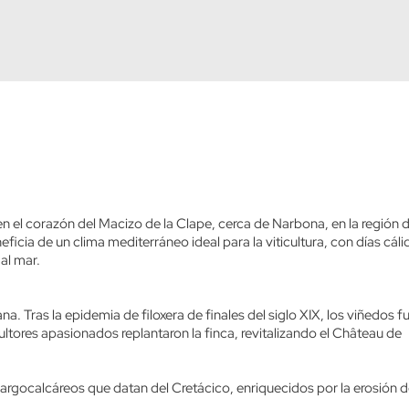
en el corazón del Macizo de la Clape, cerca de Narbona, en la región d
ficia de un clima mediterráneo ideal para la viticultura, con días cáli
al mar.
a. Tras la epidemia de filoxera de finales del siglo XIX, los viñedos f
ultores apasionados replantaron la finca, revitalizando el Château de
rgocalcáreos que datan del Cretácico, enriquecidos por la erosión d