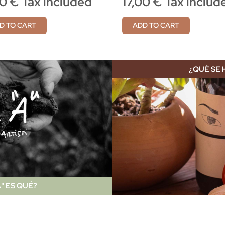
00 € Tax included
17,00 € Tax includ
D TO CART
ADD TO CART
¿QUÉ SE 
" ES QUÉ?