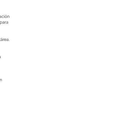
ación
 para
tárea.
a
En