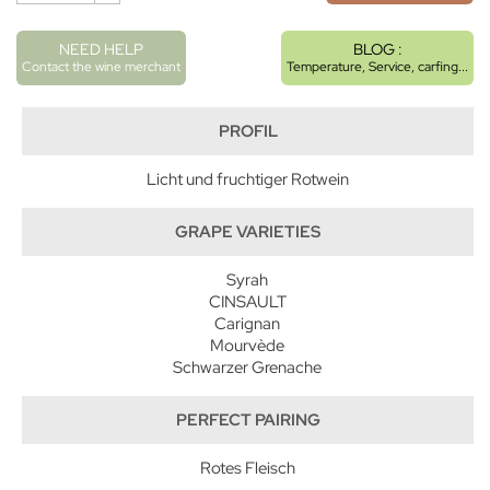
NEED HELP
BLOG :
Contact the wine merchant
Temperature, Service, carfing...
PROFIL
Licht und fruchtiger Rotwein
GRAPE VARIETIES
Syrah
CINSAULT
Carignan
Mourvède
Schwarzer Grenache
PERFECT PAIRING
Rotes Fleisch