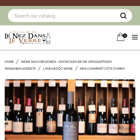
0
HOME
WEINE NACH REGIONEN – ENTDECKEN SIE DIE GROSSARTIGEN W
EINANBAUGEBIETE
LANGUEDOC WEINE
MAS CHAMPART CÔTE D'ARBO