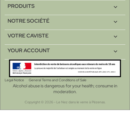
PRODUITS

NOTRE SOCIÉTÉ

VOTRE CAVISTE

YOUR ACCOUNT

Legal Notice
General Terms and Conditions of Sale
Alcohol abuse is dangerous for your health; consume in
moderation.
Copyright © 2026 - Le Nez dans le verre à Pézenas.