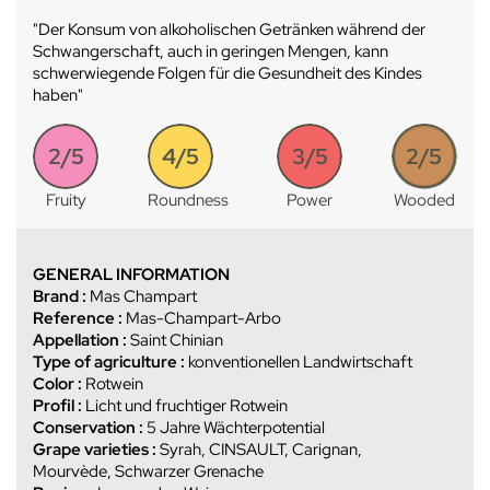
"Der Konsum von alkoholischen Getränken während der
Schwangerschaft, auch in geringen Mengen, kann
schwerwiegende Folgen für die Gesundheit des Kindes
haben"
2/5
4/5
3/5
2/5
Fruity
Roundness
Power
Wooded
GENERAL INFORMATION
Brand :
Mas Champart
Reference :
Mas-Champart-Arbo
Appellation :
Saint Chinian
Type of agriculture :
konventionellen Landwirtschaft
Color :
Rotwein
Profil :
Licht und fruchtiger Rotwein
Conservation :
5 Jahre Wächterpotential
Grape varieties :
Syrah, CINSAULT, Carignan,
Mourvède, Schwarzer Grenache