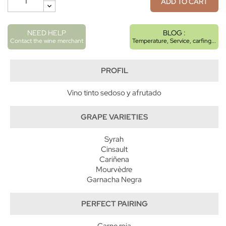
ADD TO CART
NEED HELP
BLOG :
Contact the wine merchant
Temperature, Service, carfing...
PROFIL
Vino tinto sedoso y afrutado
GRAPE VARIETIES
Syrah
Cinsault
Cariñena
Mourvèdre
Garnacha Negra
PERFECT PAIRING
Carne roja