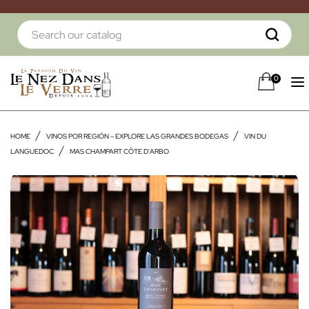
0
HOME
VINOS POR REGIÓN – EXPLORE LAS GRANDES BODEGAS
VIN DU
LANGUEDOC
MAS CHAMPART CÔTE D'ARBO