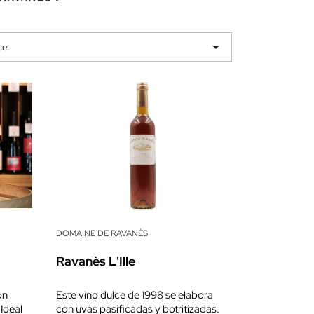

ce
DOMAINE DE RAVANÈS
Ravanès L'Ille
on
Este vino dulce de 1998 se elabora
Ideal
con uvas pasificadas y botritizadas.