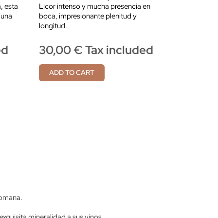
, esta
Licor intenso y mucha presencia en
 una
boca, impresionante plenitud y
longitud.
ed
30,00 € Tax included
ADD TO CART
 romana.
exquisita mineralidad a sus vinos.