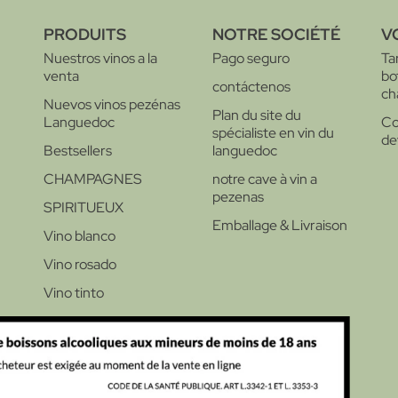
PRODUITS
NOTRE SOCIÉTÉ
V
Nuestros vinos a la
Pago seguro
Ta
venta
bo
contáctenos
ch
Nuevos vinos pezénas
Plan du site du
Languedoc
Co
spécialiste en vin du
de
Bestsellers
languedoc
CHAMPAGNES
notre cave à vin a
pezenas
SPIRITUEUX
Emballage & Livraison
Vino blanco
Vino rosado
Vino tinto