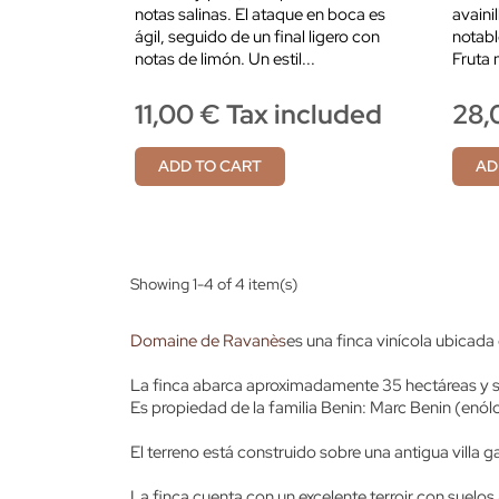
notas salinas. El ataque en boca es
avaini
ágil, seguido de un final ligero con
notabl
notas de limón. Un estil...
Fruta 
11,00 € Tax included
28,
ADD TO CART
AD
Showing 1-4 of 4 item(s)
Domaine de Ravanès
es una finca vinícola ubicada
La finca abarca aproximadamente 35 hectáreas y s
Es propiedad de la familia Benin: Marc Benin (enó
El terreno está construido sobre una antigua villa
La finca cuenta con un excelente terroir con suelos 