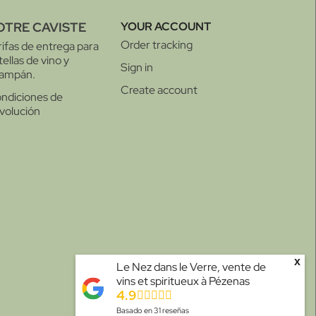
OTRE CAVISTE
YOUR ACCOUNT
Order tracking
rifas de entrega para
tellas de vino y
Sign in
ampán.
Create account
ndiciones de
volución
x
Le Nez dans le Verre, vente de
vins et spiritueux à Pézenas
4.9
Basado en
31
reseñas