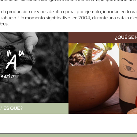
n la producción de vinos de alta gama, por ejemplo, introduciendo va
u abuelo. Un momento significativo: en 2004, durante una cata a cieg
trus.
¿QUÉ SE 
" ES QUÉ?