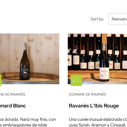
Sort by:
Relevan
NE DE RAVANÈS
DOMAINE DE RAVANÈS
enard Blanc
Ravanès L'Ibis Rouge
a dorada. Nariz muy fina, con
Una cuvée inusual elaborada c
s embriagadores de roble
uvas Syrah, Aramon y Cinsault. 