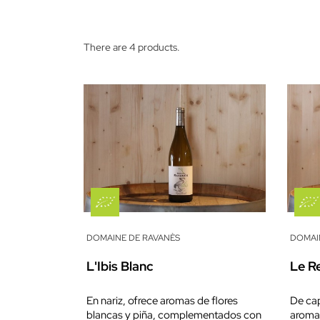
There are 4 products.
DOMAINE DE RAVANÈS
DOMAI
L'Ibis Blanc
Le R
En nariz, ofrece aromas de flores
De cap
blancas y piña, complementados con
aroma