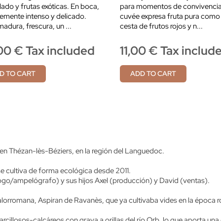
llado y frutas exóticas. En boca,
para momentos de convivencia
emente intenso y delicado.
cuvée expresa fruta pura como
madura, frescura, un ...
cesta de frutos rojos y n...
00 € Tax included
11,00 € Tax includ
D TO CART
ADD TO CART
 en Thézan-lès-Béziers, en la región del Languedoc.
e cultiva de forma ecológica desde 2011.
logo/ampelógrafo) y sus hijos Axel (producción) y David (ventas).
 galorromana, Aspiran de Ravanès, que ya cultivaba vides en la época
arcillosos-calcáreos con grava a orillas del río Orb, lo que aporta una 