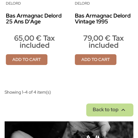
DELORD
DELORD
Bas Armagnac Delord
Bas Armagnac Delord
25 Ans D'Age
Vintage 1995
65,00 € Tax
79,00 € Tax
included
included
ADD TO CART
ADD TO CART
Showing 1-4 of 4 item(s)

Back to top