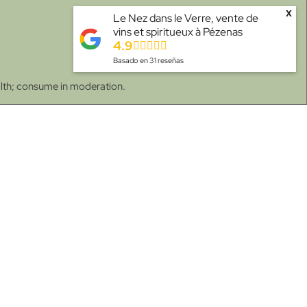
x
Le Nez dans le Verre, vente de
vins et spiritueux à Pézenas
4.9
Basado en
31
reseñas
alth; consume in moderation.