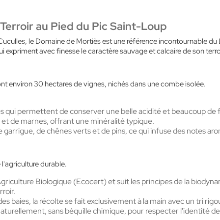
Terroir au Pied du Pic Saint-Loup
uculles, le Domaine de Mortiès est une référence incontournable du L
i expriment avec finesse le caractère sauvage et calcaire de son terro
ont environ 30 hectares de vignes, nichés dans une combe isolée.
es qui permettent de conserver une belle acidité et beaucoup de f
 et de marnes, offrant une minéralité typique.
garrigue, de chênes verts et de pins, ce qui infuse des notes aro
l'agriculture durable.
riculture Biologique (Ecocert) et suit les principes de la biodyna
roir.
s baies, la récolte se fait exclusivement à la main avec un tri rig
turellement, sans béquille chimique, pour respecter l'identité de