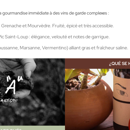
a gourmandise immédiate à des vins de garde complexes :
Grenache et Mourvèdre. Fruité, épicé et très accessible.
Pic Saint-Loup : élégance, velouté et notes de garrigue.
ssanne, Marsanne, Vermentino) alliant gras et fraîcheur saline.
¿QUÉ SE 