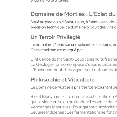
Showing 1-3 of 3 item(s)
Domaine de Mortiès : L'Éclat du 
Situé au pied du pic Saint-Loup, à Saint-Jean-de-C
précision technique, ce domaine produit des vins qu
Un Terroir Privilégié
Le domaine s’étend sur une soixante d'hectares, d
Ce microclimat est marqué par :
L’influence du Pic Saint-Loup : Des nuits fraîch
La Géologie : Un sol composé d'éboulis calcaires
L'Environnement : Les vignes sont entourées de 
Philosophie et Viticulture
Le Domaine de Mortiès a pris très tôt le tournant de 
Bio et Biodynamie : Le domaine est certifié en Ag
que la vigne puise en profondeur l'essence du ter
Vendanges Manuelles : Pour garantir l'intégrité de
Levures Indigènes : Les fermentations se font na