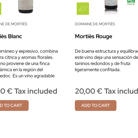
NE DE MORTIÈS
DOMAINE DE MORTIÈS
iès Blanc
Mortiès Rouge
rráneo y expresivo, combina
De buena estructura y equilibr
ra cítrica y aromas florales.
este vino deja una sensación d
ino proviene de una finca
taninos redondos y de fruta
ámica en la región del
ligeramente confitada.
edoc. Es un vino agradable
00 € Tax included
20,00 € Tax inclu
D TO CART
ADD TO CART