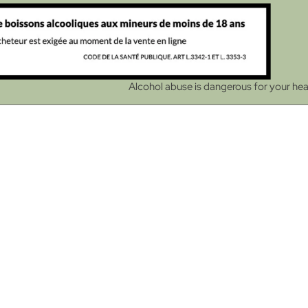
Alcohol abuse is dangerous for your he