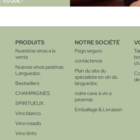
" ES QUÉ?
PRODUITS
NOTRE SOCIÉTÉ
V
Nuestros vinos a la
Pago seguro
Ta
venta
bo
contáctenos
ch
Nuevos vinos pezénas
Plan du site du
Languedoc
Co
spécialiste en vin du
de
Bestsellers
languedoc
CHAMPAGNES
notre cave à vin a
pezenas
SPIRITUEUX
Emballage & Livraison
Vino blanco
Vino rosado
Vino tinto