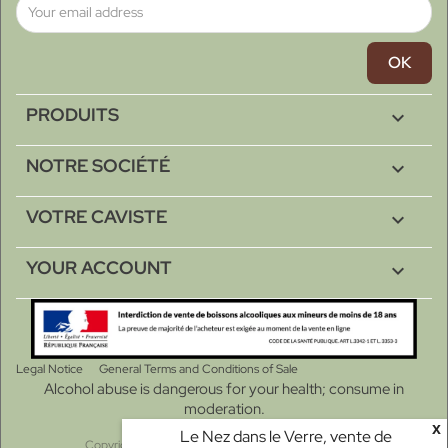
PRODUITS

NOTRE SOCIÉTÉ

VOTRE CAVISTE

YOUR ACCOUNT

Legal Notice
General Terms and Conditions of Sale
Alcohol abuse is dangerous for your health; consume in
moderation.
x
Le Nez dans le Verre, vente de
Copyright © 2026 - Le Nez dans le verre à Pézenas.