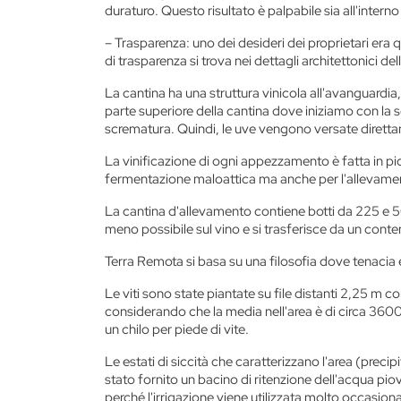
duraturo. Questo risultato è palpabile sia all'interno 
–
Trasparenza:
uno dei desideri dei proprietari era qu
di trasparenza si trova nei dettagli architettonici de
La cantina ha una struttura vinicola all'avanguardia
parte superiore della cantina dove iniziamo con la 
scrematura. Quindi, le uve vengono versate diretta
La vinificazione di ogni appezzamento è fatta in picco
fermentazione maloattica ma anche per l'allevamento
La cantina d'allevamento contiene botti da 225 e 500 
meno possibile sul vino e si trasferisce da un conteni
Terra Remota si basa su una filosofia
dove tenacia e
Le viti sono state piantate su file distanti 2,25 m
considerando che la media nell'area è di circa 3600 
un chilo per piede di vite.
Le estati di siccità che caratterizzano l'area (preci
stato fornito un bacino di ritenzione dell'acqua piov
perché l'irrigazione viene utilizzata molto occasion