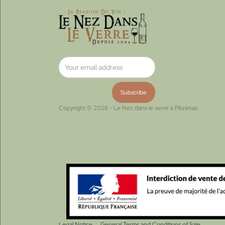
Copyright © 2026 - Le Nez dans le verre à Pézenas.
Legal Notice
General Terms and Conditions of Sale