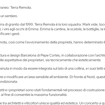
terraneo: Terra Remota.
 un sentiero.
di granito dal 1999. Terra Remota è la loro squadra. Mark vide, tocc
i vini agli occhi di Emma. Emma la cantina, le scatole, le bottiglie, la 
ficare i gesti.
emota, così come l'avvicinamento della proprietà, hanno determinato il ca
ettura e design Barcelona di Pepe Cortes, in collaborazione con l'archite
le aspettative dei proprietari, sia tecnicamente che esteticamente.
 tenuta in modo da essere integrata sul lato di una collina, e i suoi tett
re o modificare un'area sensibile all'ambiente. Di fronte al Nord, ques
condizionata.
tetti e i proprietari sono stati fondamentali nel processo di costruzione
 al fine di consentire la massima funzionalità.
tra architetti e viticoltori unisce qualità ed estetica. Un concerto a