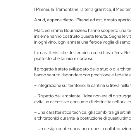
I Pirenei, la Tramontane, la terra granitica, il Medi
A sud, appena dietro i Pirenei ad est, è stato aperto
Marc ed Emma Bournazeau hanno scoperto una terra 
insieme hanno costruito questa tenuta. Segna le viti, 
in ogni vino, ogni annata una feroce voglia di sempli
Le caratteristiche del terroir su cui si trova Terra R
piuttosto che tannici e corposi.
Il progetto è stato sviluppato dallo studio di archit
hanno saputo rispondere con precisione e fedeltà al
–
Integrazione sul territorio:
la cantina si trova nella
–
Rispetto dell'ambiente:
l'idea non era di distrugge
evita un eccessivo consumo di elettricità nell'aria 
–
Una caratteristica tecnica:
gli scambi tra gli archi
architettonici durante la costruzione di quest'ultimo
–
Un design contemporaneo:
questa collaborazione 