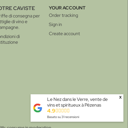
OTRE CAVISTE
YOUR ACCOUNT
Order tracking
riffe di consegna per
tiglie di vino e
Sign in
ampagne.
Create account
ndizioni di
stituzione
x
Le Nez dans le Verre, vente de
vins et spiritueux à Pézenas
4.9
Basato su
31
recensioni
alth; consume in moderation.