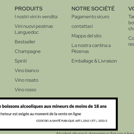
PRODUITS
NOTRE SOCIÉTÉ
V
I nostri vini in vendita
Pagamento sicuro
Ta
bot
Vini nuovi pezénas
contattaci
ch
Languedoc
Mappa del sito
Co
Bestseller
re
La nostra cantina a
Champagne
Pézenas
Spiriti
Emballage & Livraison
Vino bianco
Vino rosato
Vino rosso
Alcohol abuse is dangerous for your he