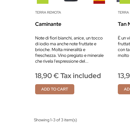
TERRA REMOTA
TERRA
Caminante
Tan 
Note di fiori bianchi, anice, un tocco
È un v
di iodio ma anche note fruttate e
fruttat
brioche. Molta mineralità e
con tan
freschezza. Vino pregiato e minerale
molto s
che rivela l'espressione del...
18,90 € Tax included
13,
ADD TO CART
AD
Showing 1-3 of 3 item(s)