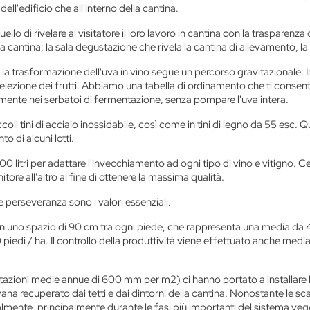
dell'edificio che all'interno della cantina.
ello di rivelare al visitatore il loro lavoro in cantina con la trasparenza
lla cantina; la sala degustazione che rivela la cantina di allevamento, la
, la trasformazione dell'uva in vino segue un percorso gravitazionale. I
selezione dei frutti. Abbiamo una tabella di ordinamento che ti consen
mente nei serbatoi di fermentazione, senza pompare l'uva intera.
li tini di acciaio inossidabile, così come in tini di legno da 55 esc. Qu
 di alcuni lotti.
litri per adattare l'invecchiamento ad ogni tipo di vino e vitigno. Cerc
tore all'altro al fine di ottenere la massima qualità.
 perseveranza sono i valori essenziali.
 con uno spazio di 90 cm tra ogni piede, che rappresenta una media da
piedi / ha. Il controllo della produttività viene effettuato anche media
pitazioni medie annue di 600 mm per m2) ci hanno portato a installare l'i
ana recuperato dai tetti e dai dintorni della cantina. Nonostante le sca
almente, principalmente durante le fasi più importanti del sistema veg