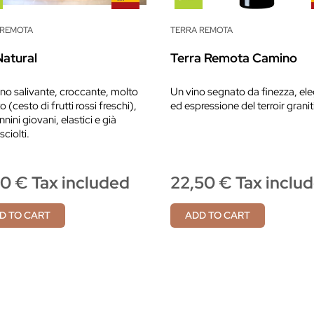
 REMOTA
TERRA REMOTA
Natural
Terra Remota Camino
ino salivante, croccante, molto
Un vino segnato da finezza, el
o (cesto di frutti rossi freschi),
ed espressione del terroir granit
nini giovani, elastici e già
ciolti.
90 € Tax included
22,50 € Tax inclu
D TO CART
ADD TO CART