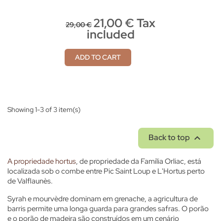
21,00 € Tax
29,00 €
included
ADD TO CART
Showing 1-3 of 3 item(s)

Back to top
A propriedade hortus
, de propriedade da Família Orliac, está
localizada sob o combe entre Pic Saint Loup e L'Hortus perto
de Valflaunès.
Syrah e mourvèdre dominam em grenache, a agricultura de
barris permite uma longa guarda para grandes safras. O porão
e o porão de madeira são construídos em um cenário