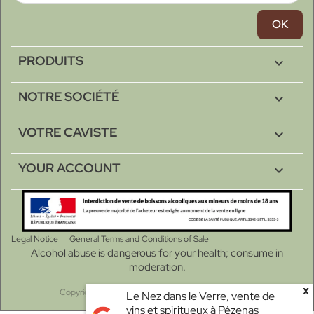
PRODUITS

NOTRE SOCIÉTÉ

VOTRE CAVISTE

YOUR ACCOUNT

Legal Notice
General Terms and Conditions of Sale
Alcohol abuse is dangerous for your health; consume in
moderation.
x
Copyright © 2026 - Le Nez dans le verre à Pézenas.
Le Nez dans le Verre, vente de
vins et spiritueux à Pézenas