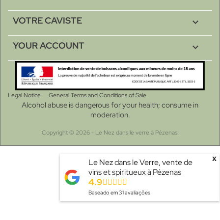
VOTRE CAVISTE

YOUR ACCOUNT

Legal Notice
General Terms and Conditions of Sale
Alcohol abuse is dangerous for your health; consume in
moderation.
Copyright © 2026 - Le Nez dans le verre à Pézenas.
x
Le Nez dans le Verre, vente de
vins et spiritueux à Pézenas
4.9
Baseado em
31
avaliações