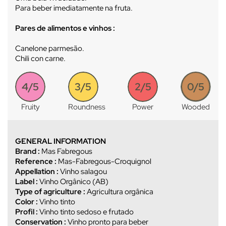
Para beber imediatamente na fruta.
Pares de alimentos e vinhos :
Canelone parmesão.
Chili con carne.
4/5
3/5
2/5
0/5
Fruity
Roundness
Power
Wooded
GENERAL INFORMATION
Brand :
Mas Fabregous
Reference :
Mas-Fabregous-Croquignol
Appellation :
Vinho salagou
Label :
Vinho Orgânico (AB)
Type of agriculture :
Agricultura orgânica
Color :
Vinho tinto
Profil :
Vinho tinto sedoso e frutado
Conservation :
Vinho pronto para beber