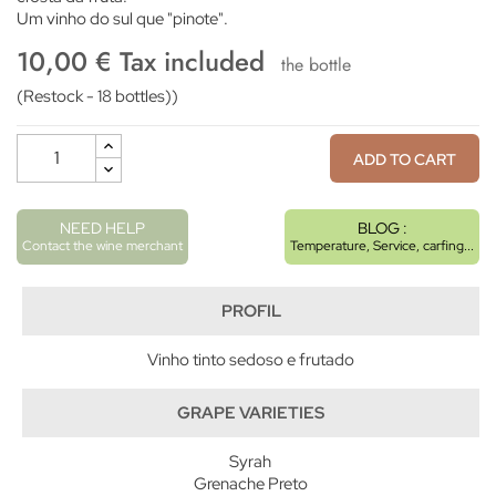
Um vinho do sul que "pinote".
10,00 € Tax included
the bottle
(Restock - 18 bottles))
ADD TO CART
NEED HELP
BLOG :
Contact the wine merchant
Temperature, Service, carfing...
PROFIL
Vinho tinto sedoso e frutado
GRAPE VARIETIES
Syrah
Grenache Preto