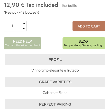
12,90 € Tax included
the bottle
(Restock - 12 bottles))
ADD TO CART
NEED HELP
BLOG :
Contact the wine merchant
Temperature, Service, carfing...
PROFIL
Vinho tinto elegante e frutado
GRAPE VARIETIES
Cabernet Franc
PERFECT PAIRING