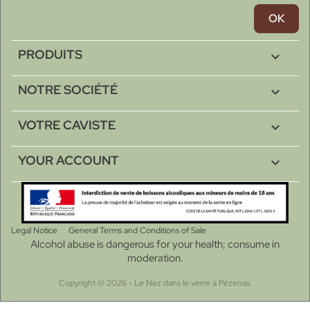
PRODUITS

NOTRE SOCIÉTÉ

VOTRE CAVISTE

YOUR ACCOUNT

Legal Notice
General Terms and Conditions of Sale
Alcohol abuse is dangerous for your health; consume in
moderation.
Copyright © 2026 - Le Nez dans le verre à Pézenas.