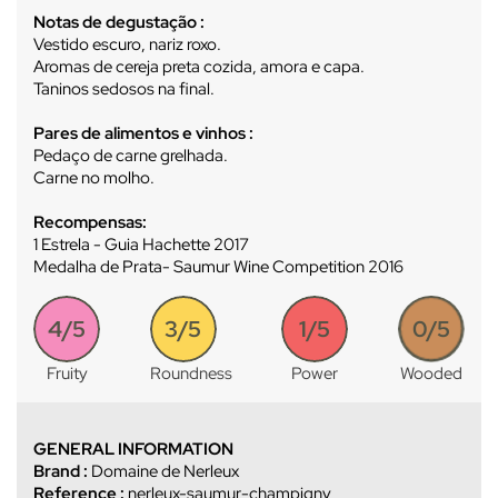
Notas de degustação :
Vestido escuro, nariz roxo.
Aromas de cereja preta cozida, amora e capa.
Taninos sedosos na final.
Pares de alimentos e vinhos :
Pedaço de carne grelhada.
Carne no molho.
Recompensas:
1 Estrela - Guia Hachette 2017
Medalha de Prata- Saumur Wine Competition 2016
4/5
3/5
1/5
0/5
Fruity
Roundness
Power
Wooded
GENERAL INFORMATION
Brand :
Domaine de Nerleux
Reference :
nerleux-saumur-champigny