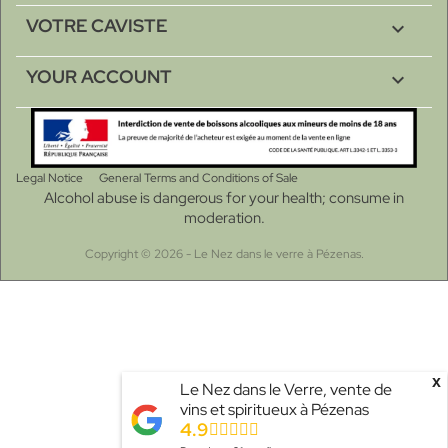
VOTRE CAVISTE

YOUR ACCOUNT

Legal Notice
General Terms and Conditions of Sale
Alcohol abuse is dangerous for your health; consume in
moderation.
Copyright © 2026 - Le Nez dans le verre à Pézenas.
x
Le Nez dans le Verre, vente de
vins et spiritueux à Pézenas
4.9