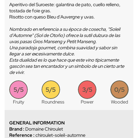
Aperitivo del Suroeste: galantina de pato, cuello relleno,
tostada de foie gras.
Risotto con queso Bleu d'Auvergne y uvas.
Nombrado en referencia a su época de cosecha, "Soleil
d'Automne" (Sol de Otoño) ofrece la sutil dulzura de las
uvas pasas Gros Manseng y Petit Manseng.
Una paradoja gourmet, combina suavidad y sabor sin
llegar a ser excesivamente dulce.
Esta dualidad es lo que hace que este vino típicamente
gascón sea tan encantador y un símbolo de un cierto arte
de vivir.
5/5
5/5
3/5
0/5
Fruity
Roundness
Power
Wooded
GENERAL INFORMATION
Brand :
Domaine Chiroulet
Reference :
chiroulet-soleil-automne