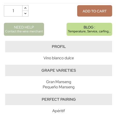
ADD TO CART
NEED HELP
BLOG :
Contact the wine merchant
Temperature, Service, carfing...
PROFIL
Vino blanco dulce
GRAPE VARIETIES
Gran Manseng
Pequeño Manseng
PERFECT PAIRING
Apéritif