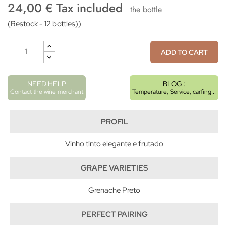
24,00 € Tax included
the bottle
(Restock - 12 bottles))
ADD TO CART
NEED HELP
BLOG :
Contact the wine merchant
Temperature, Service, carfing...
PROFIL
Vinho tinto elegante e frutado
GRAPE VARIETIES
Grenache Preto
PERFECT PAIRING