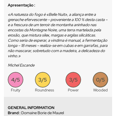
Apresentação :
«A natureza do fogo é «Belle Nuit», a aliança entre a
grenache efervescente – proveniente a 100 % desta casta –
e a frescura de um terroir de montanha aninhado nas
encostas da Montagne Noire, uma terra martelada pela
erosão, que mistura sílex, margas e argilas silicáticas.
Como seria de esperar, a vindima é manual, a fermentação
longa – 18 meses – realiza-se em cubas e em garrafas, para
não mascarar, sobretudo com a madeira, a delicadeza do
vinho.»
Michel Escande
4/5
3/5
3/5
0/5
Fruity
Roundness
Power
Wooded
GENERAL INFORMATION
Brand :
Domaine Borie de Maurel