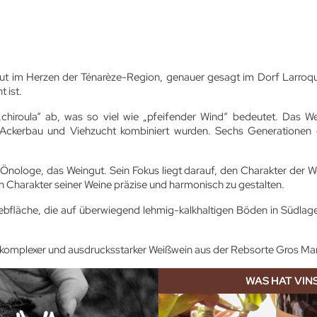
gut im Herzen der Ténarèze-Region, genauer gesagt im Dorf Larroqu
 ist.
chiroula“ ab, was so viel wie „pfeifender Wind“ bedeutet. Das W
ei Ackerbau und Viehzucht kombiniert wurden. Sechs Generationen
nd Önologe, das Weingut. Sein Fokus liegt darauf, den Charakter der 
den Charakter seiner Weine präzise und harmonisch zu gestalten.
fläche, die auf überwiegend lehmig-kalkhaltigen Böden in Südlage 
n komplexer und ausdrucksstarker Weißwein aus der Rebsorte Gros M
WAS HAT VIN