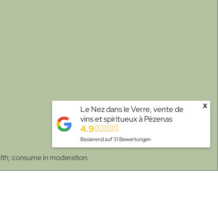
x
Le Nez dans le Verre, vente de
vins et spiritueux à Pézenas
4.9
Basierend auf
31
Bewertungen
alth; consume in moderation.