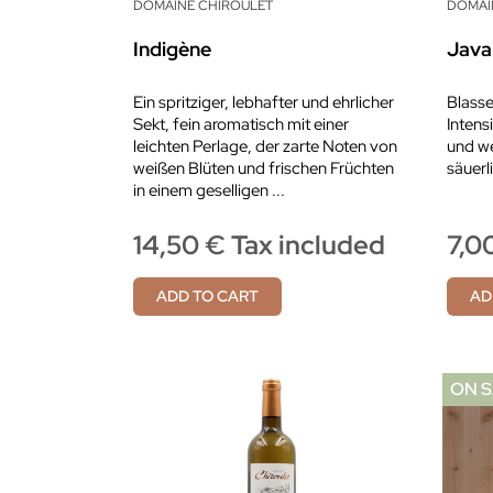
DOMAINE CHIROULET
DOMAI
Indigène
Java
Ein spritziger, lebhafter und ehrlicher
Blasse
Sekt, fein aromatisch mit einer
Intens
leichten Perlage, der zarte Noten von
und we
weißen Blüten und frischen Früchten
säuerl
in einem geselligen ...
14,50 € Tax included
7,0
ADD TO CART
AD
ON S