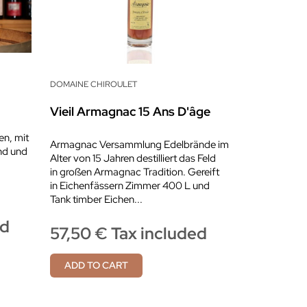
DOMAINE CHIROULET
Vieil Armagnac 15 Ans D'âge
en, mit
Armagnac Versammlung Edelbrände im
nd und
Alter von 15 Jahren destilliert das Feld
in großen Armagnac Tradition. Gereift
in Eichenfässern Zimmer 400 L und
Tank timber Eichen...
ed
57,50 € Tax included
ADD TO CART