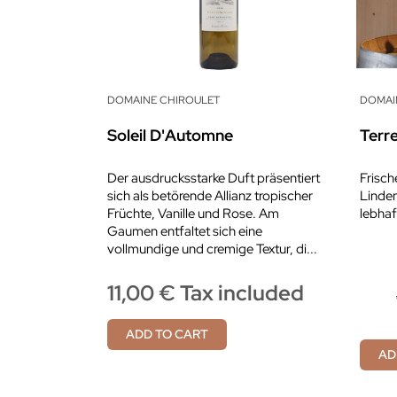
DOMAINE CHIROULET
DOMAI
Soleil D'Automne
Terr
Der ausdrucksstarke Duft präsentiert
Frisch
sich als betörende Allianz tropischer
Linde
Früchte, Vanille und Rose. Am
lebhaf
Gaumen entfaltet sich eine
vollmundige und cremige Textur, di...
11,00 € Tax included
ADD TO CART
AD