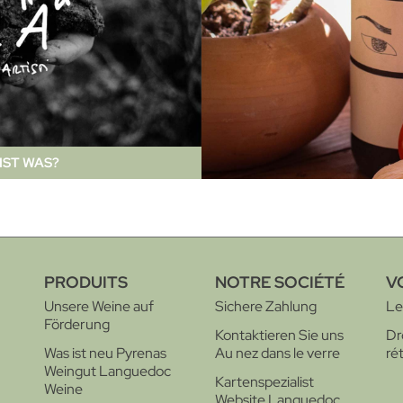
IST WAS?
PRODUITS
NOTRE SOCIÉTÉ
V
Unsere Weine auf
Sichere Zahlung
Les
Förderung
Kontaktieren Sie uns
Dr
Was ist neu Pyrenas
Au nez dans le verre
ré
Weingut Languedoc
Kartenspezialist
Weine
Website Languedoc