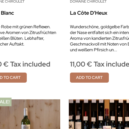
NE CHIROULET
DOMAINE CHIROULET
 Blanc
La Côte D'Heux
 Robe mit grünen Reflexen.
Wunderschöne, goldgelbe Farbe
ive Aromen von Zitrusfrüchten
der Nase entfaltet sich ein inte
ißen Blüten. Lebhafter,
Aroma von kandierten Zitrusfrü
icher Auftakt.
Geschmackvoll mit Noten von 
und weißem Pfirsich un...
0 € Tax included
11,00 € Tax includ
D TO CART
ADD TO CART
ALE!