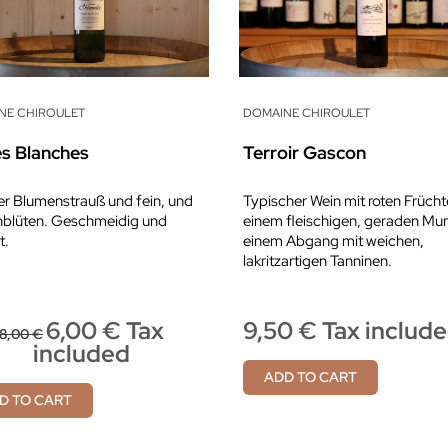
NE CHIROULET
DOMAINE CHIROULET
es Blanches
Terroir Gascon
er Blumenstrauß und fein, und
Typischer Wein mit roten Frücht
nblüten. Geschmeidig und
einem fleischigen, geraden Mu
t.
einem Abgang mit weichen,
lakritzartigen Tanninen.
6,00 € Tax
9,50 € Tax includ
8,00 €
included
ADD TO CART
D TO CART