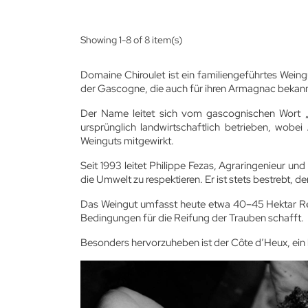
Showing 1-8 of 8 item(s)
Domaine Chiroulet ist ein familiengeführtes Wein
der Gascogne, die auch für ihren Armagnac bekannt
Der Name leitet sich vom gascognischen Wort „
ursprünglich landwirtschaftlich betrieben, wob
Weinguts mitgewirkt.
Seit 1993 leitet Philippe Fezas, Agraringenieur u
die Umwelt zu respektieren. Er ist stets bestrebt, 
Das Weingut umfasst heute etwa 40–45 Hektar Reb
Bedingungen für die Reifung der Trauben schafft.
Besonders hervorzuheben ist der Côte d’Heux, ei