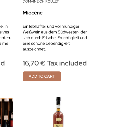
DOMAINE CHIROULET
Miocène
. In
Ein lebhafter und vollmundiger
nsives
Weißwein aus dem Südwesten, der
chten.
sich durch Frische, Fruchtigkeit und
Birne
eine schöne Lebendigkeit
auszeichnet.
ed
16,70 € Tax included
ADD TO CART