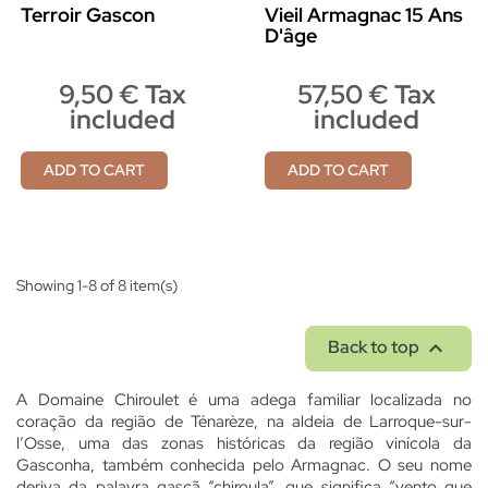
Terroir Gascon
Vieil Armagnac 15 Ans
D'âge
9,50 € Tax
57,50 € Tax
included
included
ADD TO CART
ADD TO CART
Showing 1-8 of 8 item(s)

Back to top
A Domaine Chiroulet é uma adega familiar localizada no
coração da região de Ténarèze, na aldeia de Larroque-sur-
l’Osse, uma das zonas históricas da região vinícola da
Gasconha, também conhecida pelo Armagnac. O seu nome
deriva da palavra gascã “chiroula”, que significa “vento que