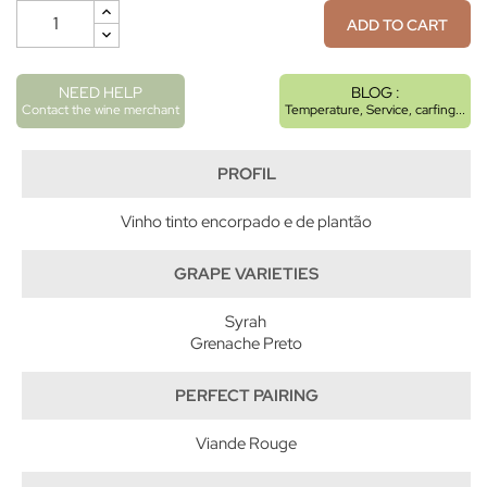
ADD TO CART
NEED HELP
BLOG :
Contact the wine merchant
Temperature, Service, carfing...
PROFIL
Vinho tinto encorpado e de plantão
GRAPE VARIETIES
Syrah
Grenache Preto
PERFECT PAIRING
Viande Rouge