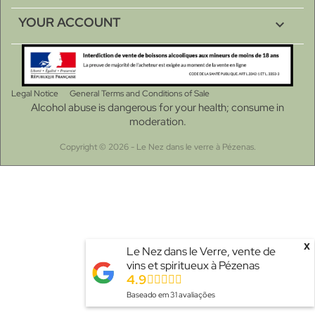
YOUR ACCOUNT

Legal Notice
General Terms and Conditions of Sale
Alcohol abuse is dangerous for your health; consume in
moderation.
Copyright © 2026 - Le Nez dans le verre à Pézenas.
x
Le Nez dans le Verre, vente de
vins et spiritueux à Pézenas
4.9
Baseado em
31
avaliações