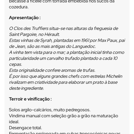
Bécasse à ficelle com torrada embebida nos sucos da
cozedura.
Apresentação :
O Clos des Truffiers situa-se nas alturas da freguesia de
Saint Pargoire, no Hérault.
Estas vinhas de Syrah, plantadas em 1961 por Max Paux, pai
de Jean, são as mais antigas do Languedoc.
A vinha tem vista para o mar; a plantação inicial tinha como
particularidade um carvalho trufado plantado a cada 10
cepas.
Esta originalidade confere aromas de trufas.
É por isso que alguns grandes chefs com estrelas Michelin
rivalizam em criatividade para elaborar um prato à base
deste ingrediente.
Terroir e vinificação :
Solos argilo-calcários, muito pedregosos.
Vindima manual com seleção grão a grão na maturação
ideal.
Desengace total.
Fermentação prolongada em cubas troncocónicas novas.