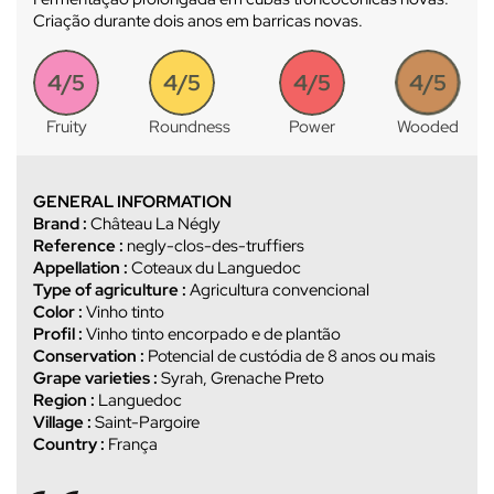
Criação durante dois anos em barricas novas.
4/5
4/5
4/5
4/5
Fruity
Roundness
Power
Wooded
GENERAL INFORMATION
Brand :
Château La Négly
Reference :
negly-clos-des-truffiers
Appellation :
Coteaux du Languedoc
Type of agriculture :
Agricultura convencional
Color :
Vinho tinto
Profil :
Vinho tinto encorpado e de plantão
Conservation :
Potencial de custódia de 8 anos ou mais
Grape varieties :
Syrah, Grenache Preto
Region :
Languedoc
Village :
Saint-Pargoire
Country :
França