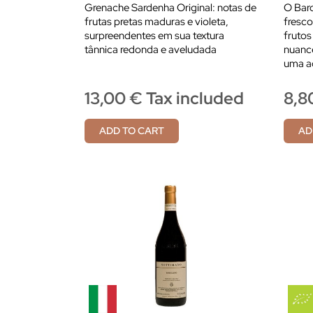
Grenache Sardenha Original: notas de
O Bar
frutas pretas maduras e violeta,
fresco
surpreendentes em sua textura
frutos
tânnica redonda e aveludada
nuance
uma ac
13,00 € Tax included
8,8
ADD TO CART
AD