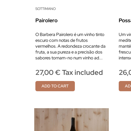
SOTTIMANO
Pairolero
Poss
O Barbera Pairolero é um vinho tinto
Um vin
escuro com notas de frutos
medite
vermelhos. A redondeza crocante da
manté
fruta, a sua pureza e a precisão dos
frescu
sabores tornam-no num vinho ad...
intens
27,00 € Tax included
26,
ADD TO CART
AD