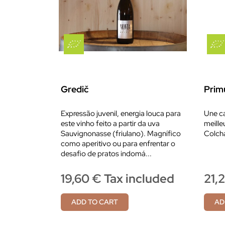
Gredič
Prim
Expressão juvenil, energia louca para
Une ca
este vinho feito a partir da uva
meille
Sauvignonasse (friulano). Magnífico
Colcha
como aperitivo ou para enfrentar o
desafio de pratos indomá...
19,60 € Tax included
21,
ADD TO CART
AD