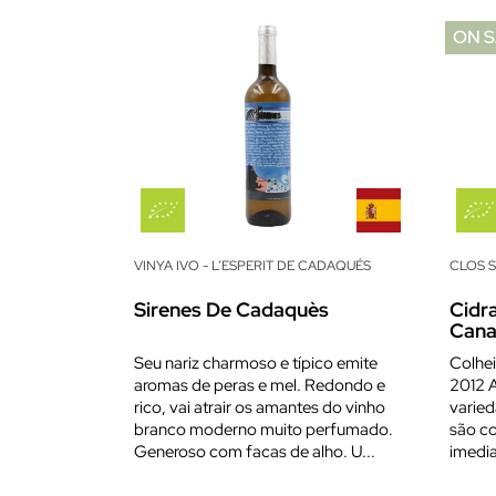
ON S
VINYA IVO - L’ESPERIT DE CADAQUÉS
CLOS 
Sirenes De Cadaquès
Cidr
Cana
Seu nariz charmoso e típico emite
Colhe
aromas de peras e mel. Redondo e
2012 A
rico, vai atrair os amantes do vinho
varie
branco moderno muito perfumado.
são co
Generoso com facas de alho. U...
imedia