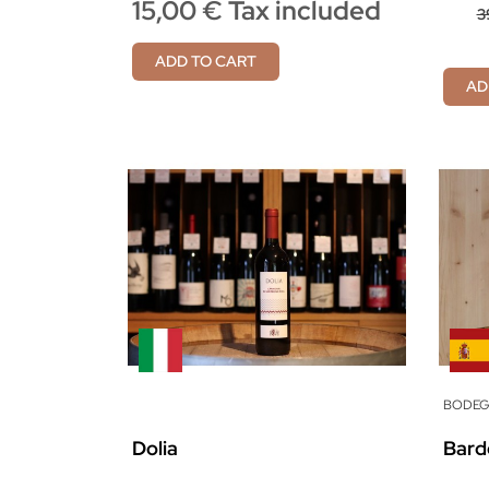
15,00 € Tax included
3
ADD TO CART
AD
BODEG
Dolia
Bard