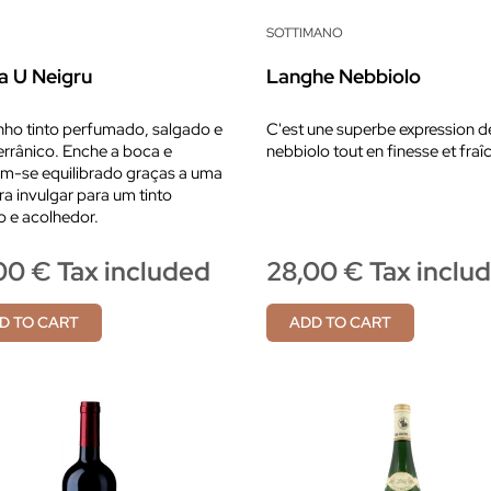
SOTTIMANO
a U Neigru
Langhe Nebbiolo
ho tinto perfumado, salgado e
C'est une superbe expression d
rrânico. Enche a boca e
nebbiolo tout en finesse et fraî
m-se equilibrado graças a uma
ra invulgar para um tinto
o e acolhedor.
00 € Tax included
28,00 € Tax inclu
D TO CART
ADD TO CART