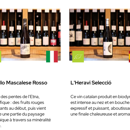
llo Mascalese Rosso
L'Heravi Selecció
 des pentes de l'Etna,
Ce vin catalan produit en biod
ique : des fruits rouges
est intense au nez et en bouche. 
ants au début, puis vient
expressif et puissant, aboutissa
e une partie du paysage
une finale chaleureuse et aroma
ique à travers sa minéralité
.