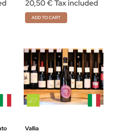
ed
20,50 € Tax included
ADD TO CART
ato
Vallìa