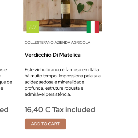
COLLESTEFANO AZIENDA AGRICOLA
Verdicchio Di Matelica
as e
Este vinho branco é famoso em Itália
a
há muito tempo. Impressiona pela sua
que de
acidez sedosa e mineralidade
de
profunda, estrutura robusta e
admirável persistência.
ded
16,40 € Tax included
ADD TO CART