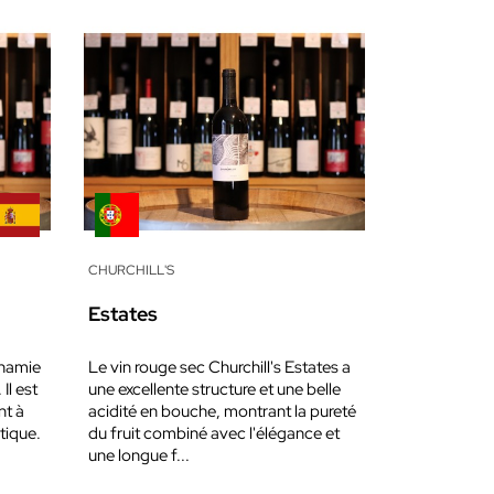
CHURCHILL'S
Estates
ynamie
Le vin rouge sec Churchill's Estates a
Il est
une excellente structure et une belle
nt à
acidité en bouche, montrant la pureté
tique.
du fruit combiné avec l'élégance et
une longue f...