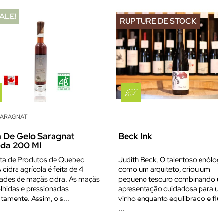
ALE!
RUPTURE DE STOCK
SARAGNAT
a De Gelo Saragnat
Beck Ink
da 200 Ml
ita de Produtos de Quebec
Judith Beck, O talentoso enólo
 cidra agrícola é feita de 4
como um arquiteto, criou um
dades de maçãs cidra. As maçãs
pequeno tesouro combinando
lhidas e pressionadas
apresentação cuidadosa para 
tamente. Assim, o s...
vinho enquanto equilibrado e fl
...