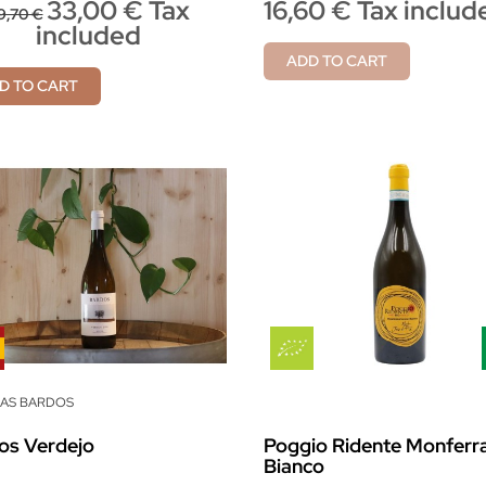
33,00 € Tax
16,60 € Tax includ
9,70 €
included
ADD TO CART
D TO CART
AS BARDOS
os Verdejo
Poggio Ridente Monferr
Bianco