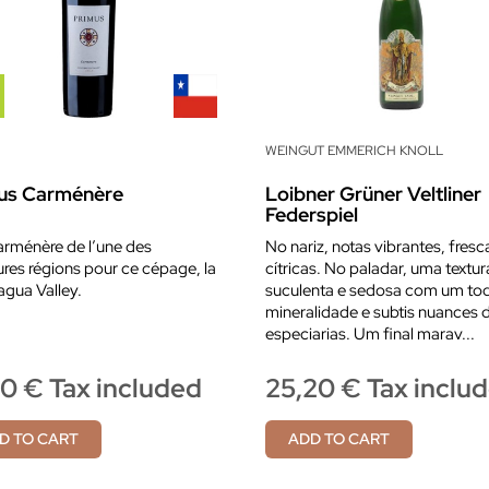
WEINGUT EMMERICH KNOLL
us Carménère
Loibner Grüner Veltliner
Federspiel
rménère de l’une des
No nariz, notas vibrantes, fresc
ures régions pour ce cépage, la
cítricas. No paladar, uma textur
gua Valley.
suculenta e sedosa com um to
mineralidade e subtis nuances 
especiarias. Um final marav...
20 € Tax included
25,20 € Tax inclu
D TO CART
ADD TO CART