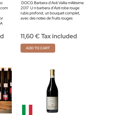
to
DOCG Barbera d'Asti Vallia millésime
, com
2017 U n barbera d'Asti robe rouge
rubis profond, un bouquet complet,
or
avec des notes de fruits rouges
 A
ed
11,60 € Tax included
ADD TO CART