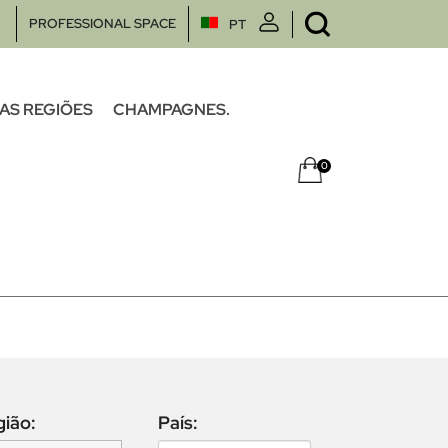
PROFESSIONAL SPACE
PT
AS REGIÕES
CHAMPAGNES.
0
gião:
País: