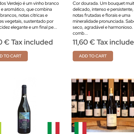
dos Verdejo é um vinho branco
Cor dourada. Um bouquet mui
 e aromático, que combina
delicado, intenso e persistente
 brancos, notas cítricas e
notas frutadas e florais e uma
s vegetais, sustentado por
mineralidade pronunciada. Sab
idez elegante e um final pe...
seco, agradável e harmonioso.
comb...
0 € Tax included
11,60 € Tax includ
D TO CART
ADD TO CART