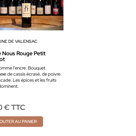
INE DE VALENSAC
e Nous Rouge Petit
ot
comme l'encre. Bouquet
xe de cassis écrasé, de poivre
cade. Les épices et les fruits
dominent.
0 € TTC
OUTER AU PANIER