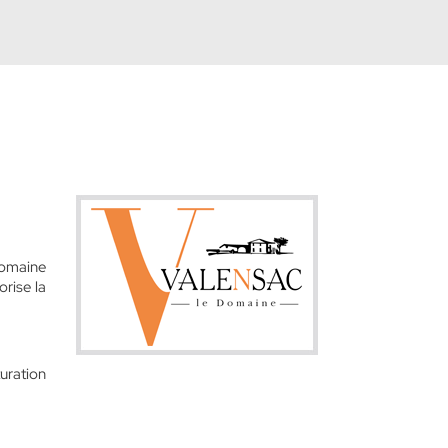
domaine
orise la
uration