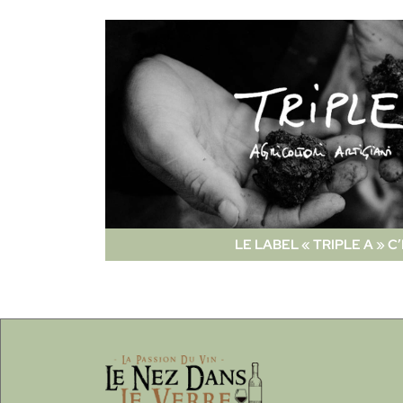
LE LABEL « TRIPLE A » C