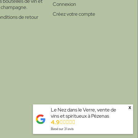
s bouteilles de vin et
Connexion
 champagne.
Créez votre compte
nditions de retour
x
Le Nez dans le Verre, vente de
vins et spiritueux à Pézenas
4.9
Basé sur
31
avis