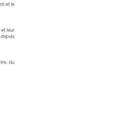
t et le
et leur
e depuis
vins du