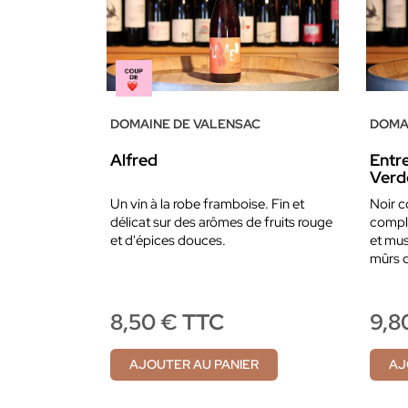
DOMAINE DE VALENSAC
DOMA
Alfred
Entr
Verd
Un vin à la robe framboise. Fin et
Noir 
délicat sur des arômes de fruits rouge
comple
et d'épices douces.
et mus
mûrs 
8,50 € TTC
9,8
AJOUTER AU PANIER
AJ