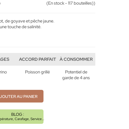
e
(En stock - 117 bouteilles))
ot, de goyave et pêche jaune.
 une touche de salinité.
AGES
ACCORD PARFAIT
À CONSOMMER
rino
Poisson grillé
Potentiel de
garde de 4 ans
JOUTER AU PANIER
BLOG :
érature, Carafage, Service...