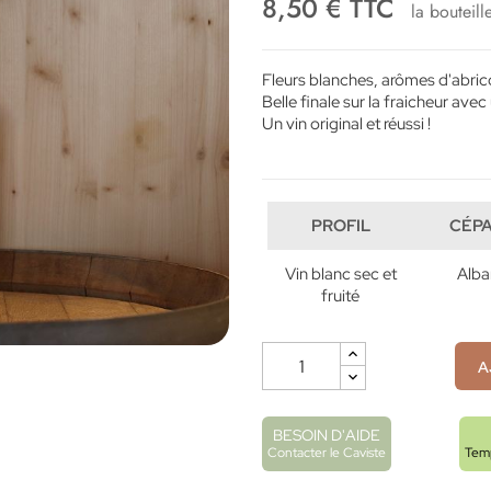
8,50 € TTC
la bouteill
Fleurs blanches, arômes d'abric
Belle finale sur la fraicheur avec
Un vin original et réussi !
PROFIL
CÉP
Vin blanc sec et
Alba
fruité
A
BESOIN D'AIDE
Contacter le Caviste
Temp