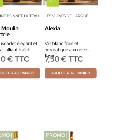
INE BONNET-HUTEAU
LES VIGNES DE L'ARQUE
 Moulin
Alexia
trie
scadet élégant et
Vin blanc frais et
l, alliant fraîch...
aromatique aux notes
floral...
20 € TTC
7,50 € TTC
OUTER AU PANIER
AJOUTER AU PANIER
MO !
PROMO !