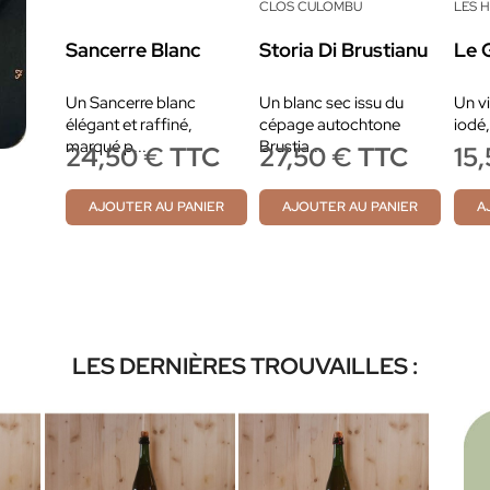
CLOS CULOMBU
LES 
Sancerre Blanc
Storia Di Brustianu
Le 
Un Sancerre blanc
Un blanc sec issu du
Un vi
élégant et raffiné,
cépage autochtone
iodé,
marqué p...
Brustia...
24,50 € TTC
27,50 € TTC
15
AJOUTER AU PANIER
AJOUTER AU PANIER
A
LES DERNIÈRES TROUVAILLES :