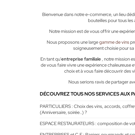
Bienvenue dans notre e-commerce, un lieu déd
bouteilles pour tous les
Notre mission est de vous offrir une expéri
Nous proposons une large
gamme de vins
pr
soigneusement choisie pour sa q
En tant qu'
entreprise familiale
, notre mission e
de vous faire vivre une expérience chaleureuse
choix et à vous faire découvrir des v
Nous serions ravis de partager ave
DÉCOUVREZ TOUS NOS SERVICES AUX P
PARTICULIERS : Choix des vins, accords, coffre
(Anniversaire, soirée..) ?
ESPACE RESTAURATEURS : composition de votre
ENTREPRISES et C.E : Paniers gourmands et cof