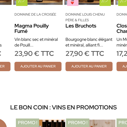
DOMAINE DE LA CROISÉE
DOMAINE LOUIS CHENU
DOMA
PÈRE & FILLES
Magma Pouilly
Les Bruchots
Clos
Fumé
Char
Vin blanc sec et minéral
Bourgogne blanc élégant
Un Mu
s
de Pouill...
et minéral, alliant fi...
minéra
C
23,90 € TTC
27,90 € TTC
17,
IER
AJOUTER AU PANIER
AJOUTER AU PANIER
AJ
LE BON COIN : VINS EN PROMOTIONS
PROMO !
PROMO !
PRO