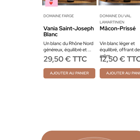
DOMAINE FARGE
DOMAINE DU VAL
LAMARTINIEN
Vania Saint-Joseph
Mâcon-Prissé
Blanc
Un blanc du Rhône Nord
Vin blanc léger et
généreux, équilibré et ...
équilibré, offrant de
arôm...
29,50 € TTC
12,50 € TT
AJOUTER AU PANIER
AJOUTER AU PAN