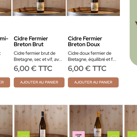
emi-
Cidre Fermier
Cidre Fermier
Breton Brut
Breton Doux
t
Cidre fermier brut de
Cidre doux fermier de
Bretagne, sec et vif, av...
Bretagne, équilibré et f...
C
6,00 € TTC
6,00 € TTC
ER
AJOUTER AU PANIER
AJOUTER AU PANIER