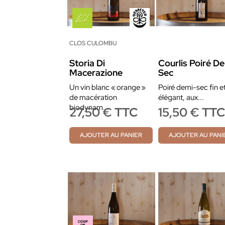
CLOS CULOMBU
Storia Di
Courlis Poiré D
Macerazione
Sec
Un vin blanc « orange »
Poiré demi-sec fin e
de macération
élégant, aux...
biodynam...
27,50 € TTC
15,50 € TT
AJOUTER AU PANIER
AJOUTER AU PANI