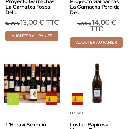
Proyecto Garnachas
Proyecto Garnachas
La Garnatxa Fosca
La Garnacha Perdida
Del...
Del...
13,00 € TTC
14,00 €
15,00 €
16,00 €
TTC
AJOUTER AU PANIER
AJOUTER AU PANIER
LUSTAU
L'Heravi Selecció
Lustau Papirusa