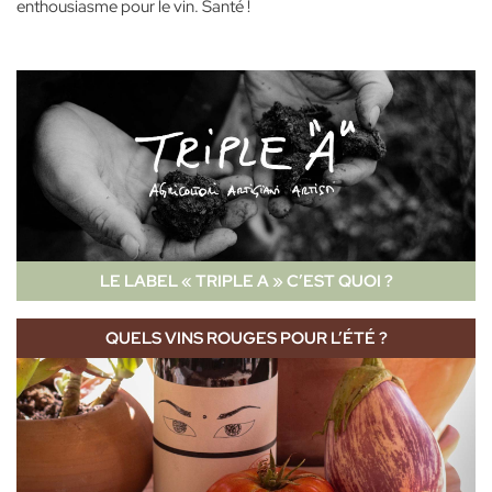
enthousiasme pour le vin. Santé !
LE LABEL « TRIPLE A » C’EST QUOI ?
QUELS VINS ROUGES POUR L’ÉTÉ ?