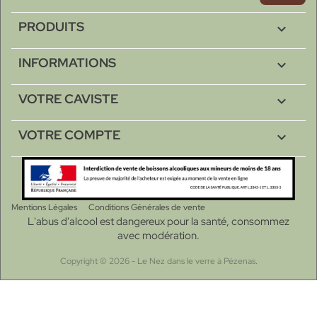
PRODUITS

INFORMATIONS

VOTRE CAVISTE

VOTRE COMPTE

Mentions Légales
Conditions Générales de vente
L'abus d'alcool est dangereux pour la santé, consommez
avec modération.
Copyright © 2026 - Le Nez dans le verre à Pézenas.
Choisissez une valeur...