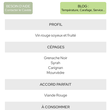
BESOIN D'AIDE
BLOG :
Contacter le Caviste
Température, Carafage, Service...
PROFIL
Vin rouge soyeux et fruité
CÉPAGES
Grenache Noir
Syrah
Carignan
Mourvèdre
ACCORD PARFAIT
Viande Rouge
À CONSOMMER