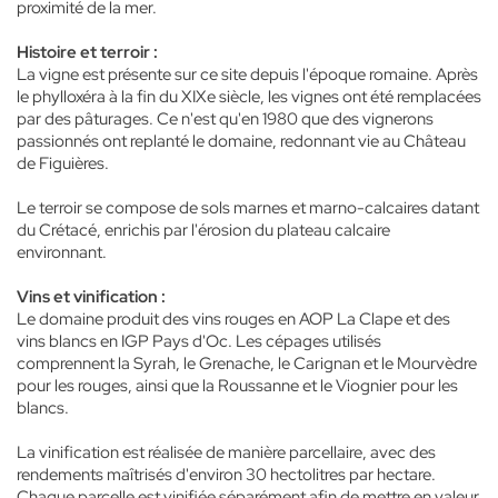
proximité de la mer.
Histoire et terroir :
La vigne est présente sur ce site depuis l'époque romaine. Après
le phylloxéra à la fin du XIXe siècle, les vignes ont été remplacées
par des pâturages. Ce n'est qu'en 1980 que des vignerons
passionnés ont replanté le domaine, redonnant vie au Château
de Figuières.
Le terroir se compose de sols marnes et marno-calcaires datant
du Crétacé, enrichis par l'érosion du plateau calcaire
environnant.
Vins et vinification :
Le domaine produit des vins rouges en AOP La Clape et des
vins blancs en IGP Pays d'Oc. Les cépages utilisés
comprennent la Syrah, le Grenache, le Carignan et le Mourvèdre
pour les rouges, ainsi que la Roussanne et le Viognier pour les
blancs.
La vinification est réalisée de manière parcellaire, avec des
rendements maîtrisés d'environ 30 hectolitres par hectare.
Chaque parcelle est vinifiée séparément afin de mettre en valeur