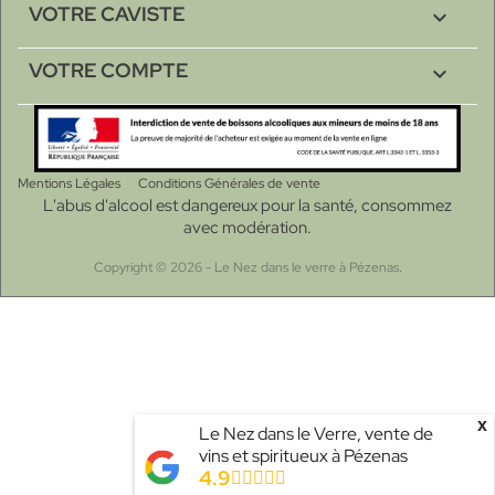
VOTRE CAVISTE

VOTRE COMPTE

Mentions Légales
Conditions Générales de vente
L'abus d'alcool est dangereux pour la santé, consommez
avec modération.
Copyright © 2026 - Le Nez dans le verre à Pézenas.
x
Le Nez dans le Verre, vente de
vins et spiritueux à Pézenas
4.9